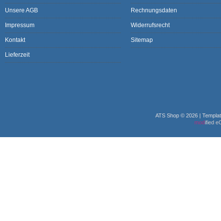
Unsere AGB
Rechnungsdaten
Impressum
Widerrufsrecht
Kontakt
Sitemap
Lieferzeit
ATS Shop © 2026 | Templa
mod
ified 