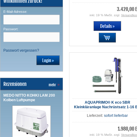
Willkommen zurück!
3.420,00 
E-Mail-Adresse:
inkl. 19 % MwSt. zzgl.
Versandko
Passwort:
Passwort vergessen?
Rezensionen
mehr
»
MEDO NITTO KOHKI LAM 200
Kolben Luftpumpe
AQUAPRIMO® K eco SBR
Kleinkläranlage Nachrüstsatz 1-16
Lieferzeit:
sofort lieferbar
1.980,00 
inkl. 19 % MwSt. zzgl.
Versandko