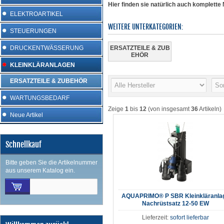
Hier finden sie natürlich auch komplet
ELEKTROARTIKEL
WEITERE UNTERKATEGORIEN:
STEUERUNGEN
DRUCKENTWÄSSERUNG
ERSATZTEILE & ZUB
EHÖR
KLEINKLÄRANLAGEN
ERSATZTEILE & ZUBEHÖR
WARTUNGSBEDARF
Zeige
1
bis
12
(von insgesamt
36
Artikeln)
Neue Artikel
Schnellkauf
Bitte geben Sie die Artikelnummer
aus unserem Katalog ein.
AQUAPRIMO® P SBR Kleinkläranla
Nachrüstsatz 12-50 EW
Lieferzeit:
sofort lieferbar