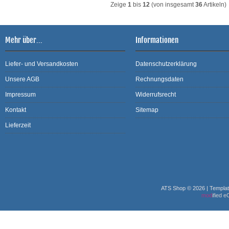
Zeige
1
bis
12
(von insgesamt
36
Artikeln)
Mehr über...
Informationen
Liefer- und Versandkosten
Datenschutzerklärung
Unsere AGB
Rechnungsdaten
Impressum
Widerrufsrecht
Kontakt
Sitemap
Lieferzeit
ATS Shop © 2026 | Templa
mod
ified 