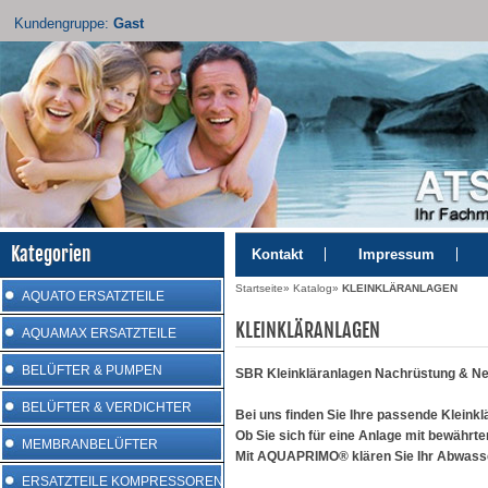
Kundengruppe:
Gast
Kategorien
Kontakt
Impressum
Startseite
»
Katalog
»
KLEINKLÄRANLAGEN
AQUATO ERSATZTEILE
KLEINKLÄRANLAGEN
AQUAMAX ERSATZTEILE
BELÜFTER & PUMPEN
SBR Kleinkläranlagen Nachrüstung & N
BELÜFTER & VERDICHTER
Bei uns finden Sie Ihre passende Kleinkl
Ob Sie sich für eine Anlage mit bewährt
MEMBRANBELÜFTER
Mit AQUAPRIMO® klären Sie Ihr Abwasser 
ERSATZTEILE KOMPRESSOREN