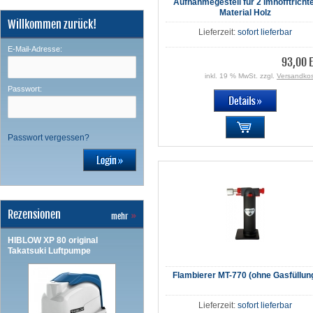
Aufnahmegestell für 2 Imhofftricht
Material Holz
Willkommen zurück!
Lieferzeit:
sofort lieferbar
E-Mail-Adresse:
93,00 
inkl. 19 % MwSt. zzgl.
Versandko
Passwort:
Passwort vergessen?
Rezensionen
mehr
»
HIBLOW XP 80 original
Takatsuki Luftpumpe
Flambierer MT-770 (ohne Gasfüllun
Lieferzeit:
sofort lieferbar