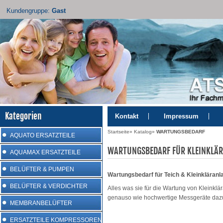
Kundengruppe:
Gast
Kategorien
Kontakt
Impressum
Startseite
»
Katalog
»
WARTUNGSBEDARF
AQUATO ERSATZTEILE
WARTUNGSBEDARF FÜR KLEINKLÄ
AQUAMAX ERSATZTEILE
BELÜFTER & PUMPEN
Wartungsbedarf für Teich & Kleinkläranl
BELÜFTER & VERDICHTER
Alles was sie für die Wartung von Kleinklär
genauso wie hochwertige Messgeräte dazu p
MEMBRANBELÜFTER
ERSATZTEILE KOMPRESSOREN