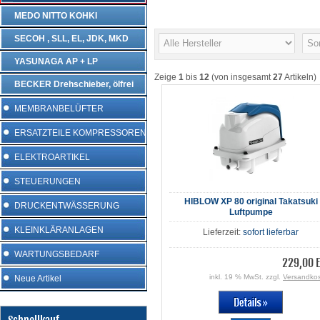
MEDO NITTO KOHKI
SECOH , SLL, EL, JDK, MKD
YASUNAGA AP + LP
Zeige
1
bis
12
(von insgesamt
27
Artikeln)
BECKER Drehschieber, ölfrei
MEMBRANBELÜFTER
ERSATZTEILE KOMPRESSOREN
ELEKTROARTIKEL
STEUERUNGEN
HIBLOW XP 80 original Takatsuki
DRUCKENTWÄSSERUNG
Luftpumpe
KLEINKLÄRANLAGEN
Lieferzeit:
sofort lieferbar
WARTUNGSBEDARF
229,00 
inkl. 19 % MwSt. zzgl.
Versandko
Neue Artikel