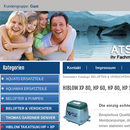
Kundengruppe:
Gast
Kategorien
Kontakt
Impressum
Startseite
»
Katalog
»
BELÜFTER & VERDICHTER
AQUATO ERSATZTEILE
HIBLOW XP 80, HP 60, HP 80, HP 
AQUAMAX ERSATZTEILE
BELÜFTER & PUMPEN
Die einzig ech
BELÜFTER & VERDICHTER
Beispiellose Quali
THOMAS GARDNER DENVER
Membranpumpe, die
einen stabielen we
HIBLOW TAKATSUKI HP + XP