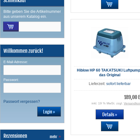
Schnellkauf
Bitte geben Sie die Artikelnummer
aus unserem Katalog ein.
Willkommen zurück!
E-Mail-Adresse:
Hiblow HP 60 TAKATSUKI Luftpum
das Original
Passwort:
Lieferzeit:
sofort lieferbar
189,00 
Passwort vergessen?
inkl. 19 % MwSt. zzgl.
Versandko
Rezensionen
mehr
»