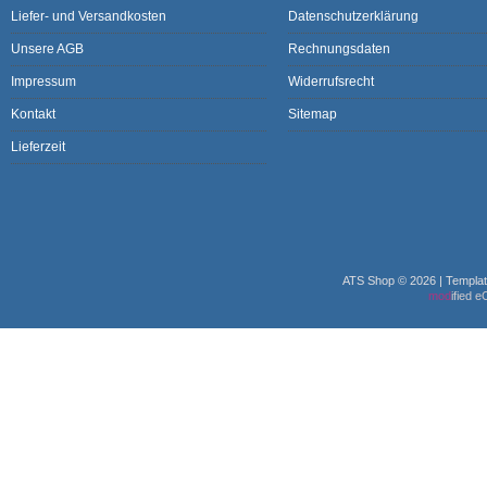
Liefer- und Versandkosten
Datenschutzerklärung
Unsere AGB
Rechnungsdaten
Impressum
Widerrufsrecht
Kontakt
Sitemap
Lieferzeit
ATS Shop © 2026 | Templa
mod
ified 