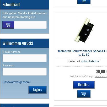
Schnellkauf
Bitte geben Sie die Artikelnummer
aus unserem Katalog ein.
Willkommen zurück!
Membran Schutzschalter Secoh EL 
E-Mail-Adresse:
u. EL 80
Lieferzeit:
sofort lieferbar
Passwort:
39,00 
inkl. 19 % MwSt. zzgl.
Versandko
Passwort vergessen?