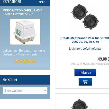
Rezensionen
mehr
»
MEDO NITTO KOHKI LA 45 C
Kolben Luftpumpe 2.7
Ersatz-Membranen Paar für SECO
JDK 20, 30, 40 & 50
Lieferzeit:
sofort lieferbar
Luftpumpe - Beratung - schnelle
Lieferung - Preis - ein sehr
49,00 
inkl. 19 % MwSt. zzgl.
Versandko
Hersteller