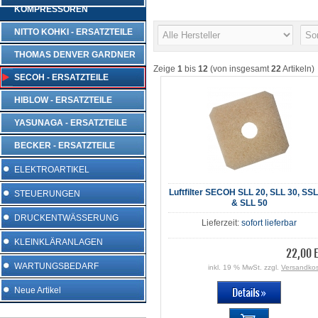
KOMPRESSOREN
NITTO KOHKI - ERSATZTEILE
THOMAS DENVER GARDNER
Zeige
1
bis
12
(von insgesamt
22
Artikeln)
SECOH - ERSATZTEILE
HIBLOW - ERSATZTEILE
YASUNAGA - ERSATZTEILE
BECKER - ERSATZTEILE
ELEKTROARTIKEL
Luftfilter SECOH SLL 20, SLL 30, SSL
STEUERUNGEN
& SLL 50
DRUCKENTWÄSSERUNG
Lieferzeit:
sofort lieferbar
KLEINKLÄRANLAGEN
22,00 
WARTUNGSBEDARF
inkl. 19 % MwSt. zzgl.
Versandko
Neue Artikel