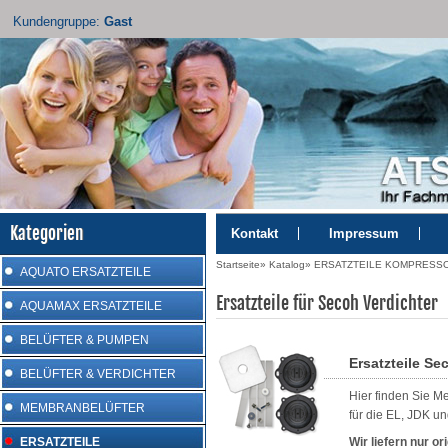
Kundengruppe:
Gast
Kategorien
Kontakt
Impressum
Startseite
»
Katalog
»
ERSATZTEILE KOMPRESS
AQUATO ERSATZTEILE
Ersatzteile für Secoh Verdichter
AQUAMAX ERSATZTEILE
BELÜFTER & PUMPEN
Ersatzteile Se
BELÜFTER & VERDICHTER
Hier finden Sie Me
MEMBRANBELÜFTER
für die EL, JDK 
ERSATZTEILE
Wir liefern nur ori