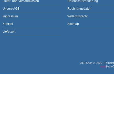
Liefer- und Versandkosten
Datenschutzerklärung
Unsere AGB
Rechnungsdaten
Impressum
Widerrufsrecht
Kontakt
Sitemap
Lieferzeit
ATS Shop © 2026 | Templa
mod
ified 