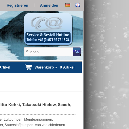
Registrieren
Anmelden
rtikel
Warenkorb »
0
Artikel
tto Kohki, Takatsuki Hiblow, Secoh,
serer Luftpumpen, Membranpumpen,
er, Sauerstoffpumpen, von verschiedenen