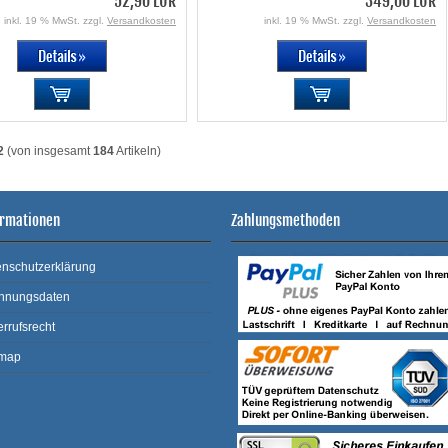
52,90 EUR
349,00 EUR
inkl. 19 % MwSt. zzgl.
Versandkosten
inkl. 19 % MwSt. zzgl.
Versandkosten
2
(von insgesamt
184
Artikeln)
ormationen
Zahlungsmethoden
nschutzerklärung
hnungsdaten
rrufsrecht
emap