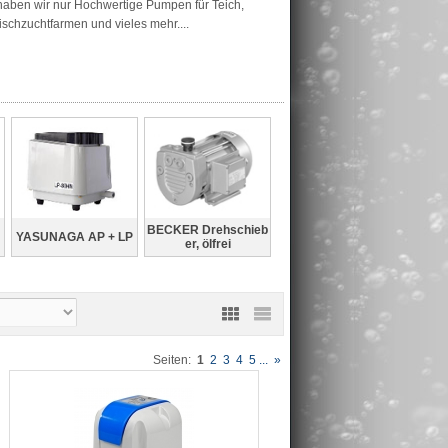
 haben wir nur Hochwertige Pumpen für Teich,
schzuchtfarmen und vieles mehr....
BECKER Drehschieb
YASUNAGA AP + LP
er, ölfrei
Seiten:
1
2
3
4
5
...
»