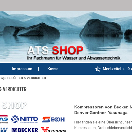
Impressum
Kasse
Merkzettel »
0
A
alog
»
BELÜFTER & VERDICHTER
& VERDICHTER
Kompressoren von Becker, Ni
Denver Gardner, Yasunaga
Hier finden sie eine Übersicht un
Komressoren, Drehschieberverdicht