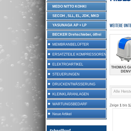
MEDO NITTO KOHKI
SECOH , SLL, EL, JDK, MKD
YASUNAGA AP + LP
WEITERE UNT
BECKER Drehschieber, ölfrei
MEMBRANBELÜFTER
ERSATZTEILE KOMPRESSOREN
ELEKTROARTIKEL
THOMAS G
DENV
STEUERUNGEN
DRUCKENTWÄSSERUNG
KLEINKLÄRANLAGEN
WARTUNGSBEDARF
Zeige
1
bis
1
Neue Artikel