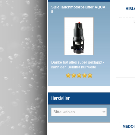
SBR Tauchmotorbelüfter AQUA
HIBLO
5
Danke hat alles super geklappt -
kann den Belüfter nur weite
Hersteller
MEDO N