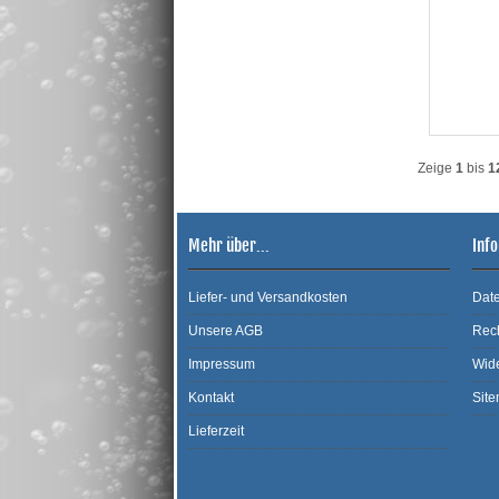
Zeige
1
bis
1
Mehr über...
Inf
Liefer- und Versandkosten
Date
Unsere AGB
Rec
Impressum
Wide
Kontakt
Sit
Lieferzeit