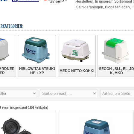
Herstellern. In unserem Sortiement
Kleinkläranlagen, Biogasanlagen, Fi
ERKATEGORIEN:
ARDNER
HIBLOW TAKATSUKI
SECOH , SLL, EL, JD
MEDO NITTO KOHKI
ER
HP + XP
K, MKD
2
(von insgesamt
184
Artikeln)