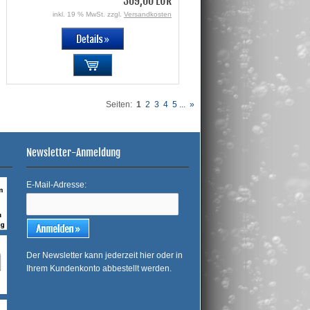
309,00 EUR
inkl. 19 % MwSt. zzgl.
Versandkosten
Seiten:
1
2
3
4
5
...
»
Newsletter-Anmeldung
E-Mail-Adresse:
Der Newsletter kann jederzeit hier oder in
Ihrem Kundenkonto abbestellt werden.