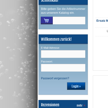
Schnellkauf
Bitte geben Sie die Artikelnummer
aus unserem Katalog ein.
Ersatz 
Willkommen zurück!
E-Mail-Adresse:
Passwort:
Passwort vergessen?
Rezensionen
mehr
»