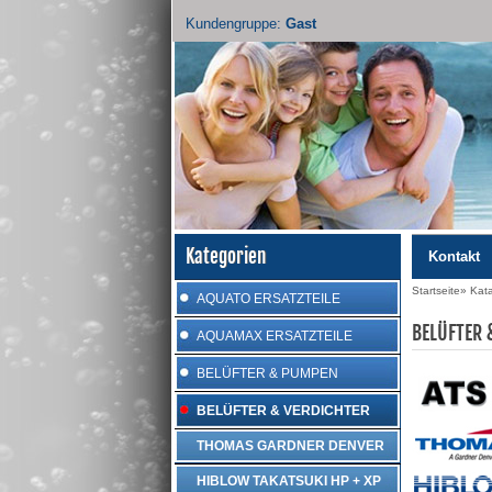
Kundengruppe:
Gast
Kategorien
Kontakt
Startseite
»
Kat
AQUATO ERSATZTEILE
BELÜFTER 
AQUAMAX ERSATZTEILE
BELÜFTER & PUMPEN
BELÜFTER & VERDICHTER
THOMAS GARDNER DENVER
HIBLOW TAKATSUKI HP + XP