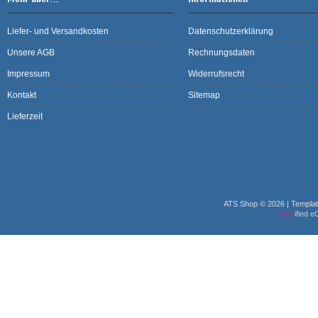
Liefer- und Versandkosten
Datenschutzerklärung
Unsere AGB
Rechnungsdaten
Impressum
Widerrufsrecht
Kontakt
Sitemap
Lieferzeit
ATS Shop © 2026 | Templa
mod
ified 