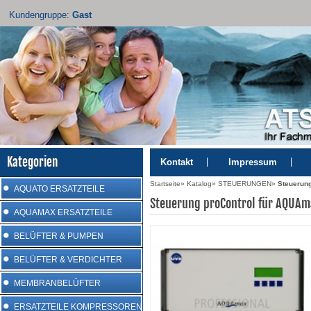
Kundengruppe:
Gast
Kategorien
Kontakt
Impressum
Startseite
»
Katalog
»
STEUERUNGEN
»
Steuerun
AQUATO ERSATZTEILE
Steuerung proControl für AQUAm
AQUAMAX ERSATZTEILE
BELÜFTER & PUMPEN
BELÜFTER & VERDICHTER
MEMBRANBELÜFTER
ERSATZTEILE KOMPRESSOREN