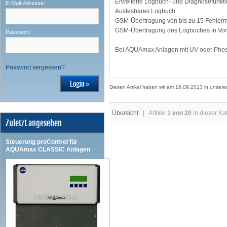
Erweiterte Logbuch- und Diagnosefunkt
E-Mail-Adresse:
Auslesbares Logbuch
GSM-Übertragung von bis zu 15 Fehlerme
GSM-Übertragung des Logbuches in Vor
Passwort:
Bei AQUAmax Anlagen mit UV oder Phosph
Passwort vergessen?
Diesen Artikel haben wir am 16.09.2013 in unse
Übersicht
| Artikel
1 von 20
in dieser Ka
Zuletzt angesehen
Steuerung proControl für
AQUAmax CLASSIC Anlagen