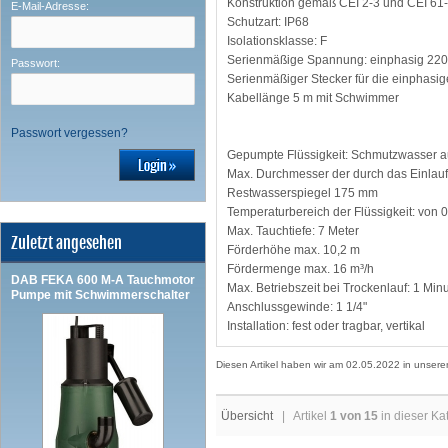
Konstruktion gemäß CEI 2-3 und CEI 61
E-Mail-Adresse:
Schutzart: IP68
Isolationsklasse: F
Serienmäßige Spannung: einphasig 220
Passwort:
Serienmäßiger Stecker für die einphasi
Kabellänge 5 m mit Schwimmer
Passwort vergessen?
Gepumpte Flüssigkeit: Schmutzwasser a
Max. Durchmesser der durch das Einlau
Restwasserspiegel 175 mm
Temperaturbereich der Flüssigkeit: von
Max. Tauchtiefe: 7 Meter
Zuletzt angesehen
Förderhöhe max. 10,2 m
Fördermenge max. 16 m³/h
DAB FEKA 600 M-A Tauchmotor
Max. Betriebszeit bei Trockenlauf: 1 Min
Pumpe mit Schwimmerschalter
Anschlussgewinde: 1 1/4"
Installation: fest oder tragbar, vertikal
Diesen Artikel haben wir am 02.05.2022 in unse
Übersicht
| Artikel
1 von 15
in dieser Ka