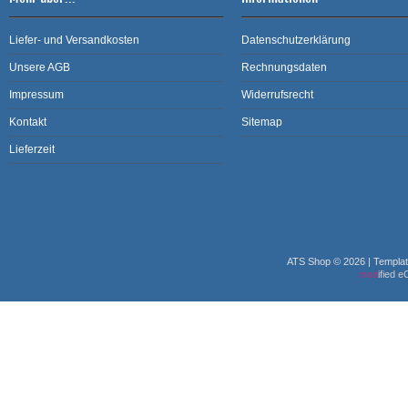
Liefer- und Versandkosten
Datenschutzerklärung
Unsere AGB
Rechnungsdaten
Impressum
Widerrufsrecht
Kontakt
Sitemap
Lieferzeit
ATS Shop © 2026 | Templa
mod
ified 