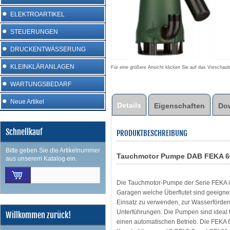
ELEKTROARTIKEL
STEUERUNGEN
DRUCKENTWÄSSERUNG
KLEINKLÄRANLAGEN
Für eine größere Ansicht klicken Sie auf das Vorschaub
WARTUNGSBEDARF
Neue Artikel
Details
Eigenschaften
Do
Schnellkauf
PRODUKTBESCHREIBUNG
Bitte geben Sie die Artikelnummer
Tauchmotor Pumpe DAB FEKA 60
aus unserem Katalog ein.
Die Tauchmotor-Pumpe der Serie FEKA is
Garagen welche Überflutet sind geeigne
Einsatz zu verwenden, zur Wasserförde
Unterführungen. Die Pumpen sind ideal f
Willkommen zurück!
einen automatischen Betrieb. Die FEKA 6