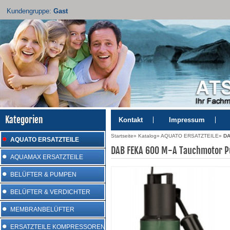
Kundengruppe:
Gast
Kategorien
Kontakt
Impressum
Startseite
»
Katalog
»
AQUATO ERSATZTEILE
»
DA
AQUATO ERSATZTEILE
DAB FEKA 600 M-A Tauchmotor 
AQUAMAX ERSATZTEILE
BELÜFTER & PUMPEN
BELÜFTER & VERDICHTER
MEMBRANBELÜFTER
ERSATZTEILE KOMPRESSOREN